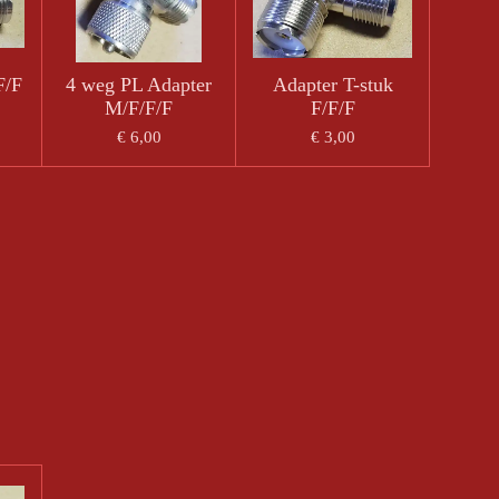
F/F
4 weg PL Adapter
Adapter T-stuk
M/F/F/F
F/F/F
€ 6,00
€ 3,00