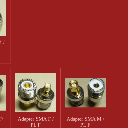
 /
F/
Adapter SMA F /
Adapter SMA M /
PL F
PL F