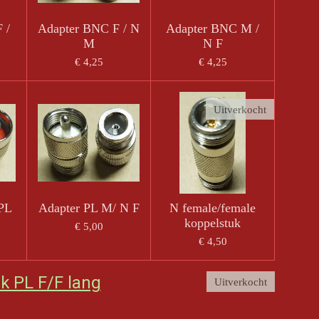
 /
Adapter BNC F / N
Adapter BNC M /
M
N F
€ 4,25
€ 4,25
Uitverkocht
 PL
Adapter PL M/ N F
N female/female
koppelstuk
€ 5,00
€ 4,50
k PL F/F lang
Uitverkocht