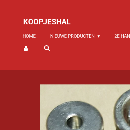
Ga
direct
KOOPJESHAL
naar
de
HOME
NIEUWE PRODUCTEN
2E HA
hoofdinhoud