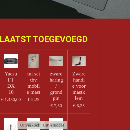
LAATST TOEGEVOEGD
Yaesu
tui set
zware
Zware
FT
tbv
haring
handl
DX
mobil
/
e voor
10
e mast
grond
mastk
pin
lem
€ 1.450,00
€ 9,25
€ 7,50
€ 6,25
Uitverkocht
Uitverkocht