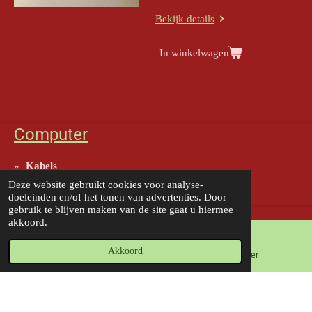
Bekijk details
In winkelwagen
Computer
Kabels
Deze website gebruikt cookies voor analyse-
Computer Hardware
doeleinden en/of het tonen van advertenties. Door
gebruik te blijven maken van de site gaat u hiermee
akkoord.
Akkoord
E-mailadres
Telefoonnummer
Delen
Deel
Share
Delen
© 2019 - 2026 Koopjeshal
Powered by
JouwWeb