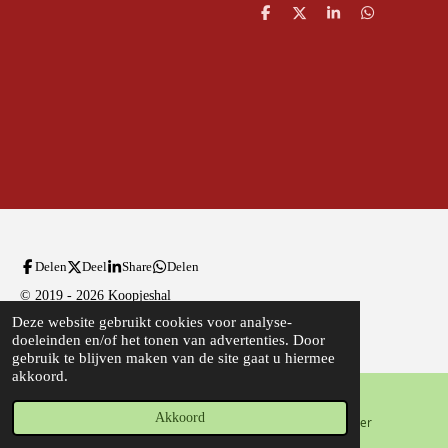
D
D
S
D
e
e
h
e
l
e
a
l
e
l
r
e
n
e
n
Delen
Deel
Share
Delen
© 2019 - 2026 Koopjeshal
Deze website gebruikt cookies voor analyse-
Powered by
JouwWeb
doeleinden en/of het tonen van advertenties. Door
gebruik te blijven maken van de site gaat u hiermee
akkoord.
Akkoord
E-mailadres
Telefoonnummer