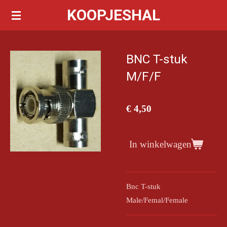
KOOPJESHAL
Ga
direct
naar
de
BNC T-stuk
hoofdinhoud
M/F/F
€ 4,50
In winkelwagen
Bnc T-stuk
Male/Femal/Female