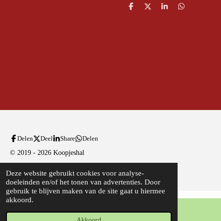
D
D
S
D
e
e
h
e
l
e
a
l
e
l
r
e
n
e
n
Delen
Deel
Share
Delen
© 2019 - 2026 Koopjeshal
Powered by
JouwWeb
Deze website gebruikt cookies voor analyse-
doeleinden en/of het tonen van advertenties. Door
gebruik te blijven maken van de site gaat u hiermee
akkoord.
Akkoord