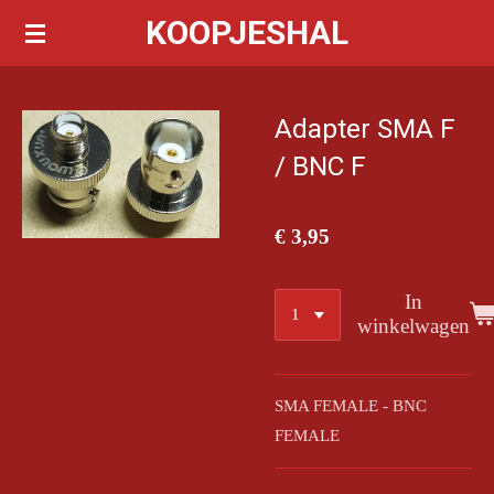
KOOPJESHAL
Ga
direct
naar
de
Adapter SMA F
hoofdinhoud
/ BNC F
€ 3,95
In
winkelwagen
SMA FEMALE - BNC
FEMALE