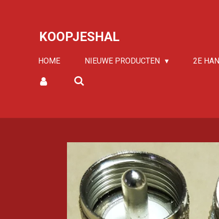
Ga
direct
KOOPJESHAL
naar
de
HOME
NIEUWE PRODUCTEN
2E HA
hoofdinhoud