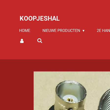
Ga
direct
KOOPJESHAL
naar
de
HOME
NIEUWE PRODUCTEN
2E HA
hoofdinhoud