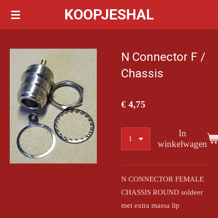
KOOPJESHAL
Ga
direct
naar
de
N Connector F /
hoofdinhoud
Chassis
€ 4,75
In
winkelwagen
N CONNECTOR FEMALE
CHASSIS ROUND soldeer
met extra massa lip