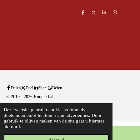
D
D
S
D
e
e
h
e
l
e
a
l
e
l
r
e
n
e
n
Delen
Deel
Share
Delen
© 2019 - 2026 Koopjeshal
Powered by
JouwWeb
Deze website gebruikt cookies voor analyse-
doeleinden en/of het tonen van advertenties. Door
gebruik te blijven maken van de site gaat u hiermee
akkoord.
Akkoord