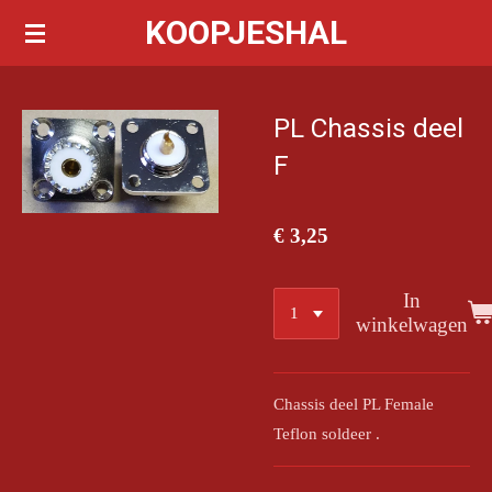
KOOPJESHAL
Ga
direct
naar
de
PL Chassis deel
hoofdinhoud
F
€ 3,25
In
winkelwagen
Chassis deel PL Female
Teflon soldeer .