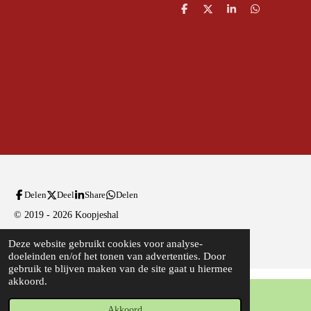
D
D
S
D
e
e
h
e
l
e
a
l
e
l
r
e
n
e
n
Delen
Deel
Share
Delen
© 2019 - 2026 Koopjeshal
Powered by
JouwWeb
Deze website gebruikt cookies voor analyse-
doeleinden en/of het tonen van advertenties. Door
gebruik te blijven maken van de site gaat u hiermee
akkoord.
Akkoord