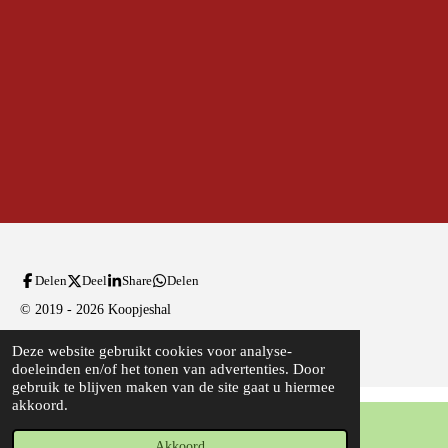
l
e
a
l
e
l
r
e
n
e
n
Delen
Deel
Share
Delen
© 2019 - 2026 Koopjeshal
Powered by
JouwWeb
Deze website gebruikt cookies voor analyse-
doeleinden en/of het tonen van advertenties. Door
gebruik te blijven maken van de site gaat u hiermee
akkoord.
Akkoord