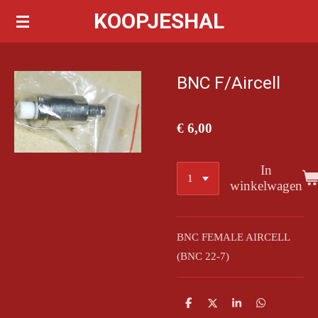
KOOPJESHAL
Ga
direct
naar
de
BNC F/Aircell
hoofdinhoud
€ 6,00
In
winkelwagen
BNC FEMALE AIRCELL
(BNC 22-7)
D
D
S
D
e
e
h
e