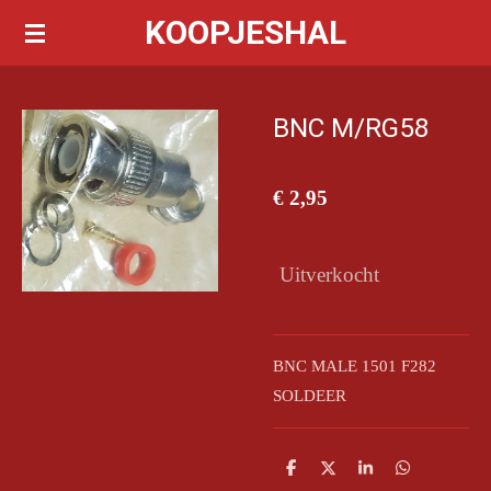
KOOPJESHAL
Ga
direct
naar
de
BNC M/RG58
hoofdinhoud
€ 2,95
Uitverkocht
BNC MALE 1501 F282
SOLDEER
D
D
S
D
e
e
h
e