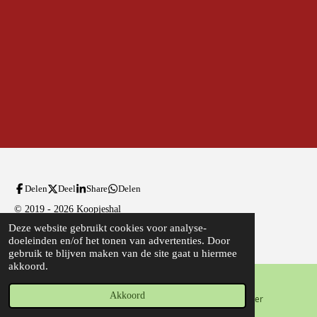
l
e
a
l
e
l
r
e
n
e
n
Delen
Deel
Share
Delen
© 2019 - 2026 Koopjeshal
Deze website gebruikt cookies voor analyse-
Powered by
JouwWeb
doeleinden en/of het tonen van advertenties. Door
gebruik te blijven maken van de site gaat u hiermee
akkoord.
Akkoord
E-mailadres
Telefoonnummer