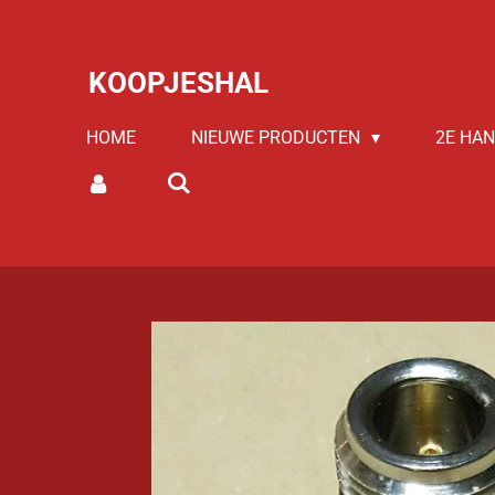
Ga
direct
KOOPJESHAL
naar
de
HOME
NIEUWE PRODUCTEN
2E HA
hoofdinhoud