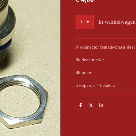
In winkelwagen
N connector female/chasis dee
Soldeer, merk :
Shunner
5 kopen is 4 betalen.
D
D
S
e
e
h
l
e
a
e
l
r
n
e