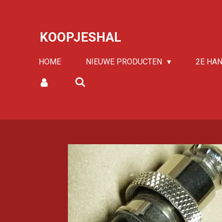
Ga
direct
KOOPJESHAL
naar
de
HOME
NIEUWE PRODUCTEN
2E HA
hoofdinhoud