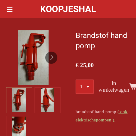
KOOPJESHAL
Ga
direct
naar
de
Brandstof hand
hoofdinhoud
pomp
€ 25,00
In
winkelwagen
brandstof hand pomp
( ook
elektrischepompen ).