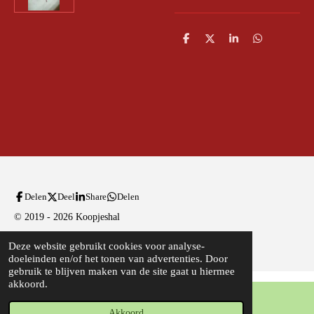
D
D
S
D
e
e
h
e
l
e
a
l
e
l
r
e
n
e
n
Delen
Deel
Share
Delen
© 2019 - 2026 Koopjeshal
Powered by
JouwWeb
Deze website gebruikt cookies voor analyse-
doeleinden en/of het tonen van advertenties. Door
gebruik te blijven maken van de site gaat u hiermee
akkoord.
Akkoord