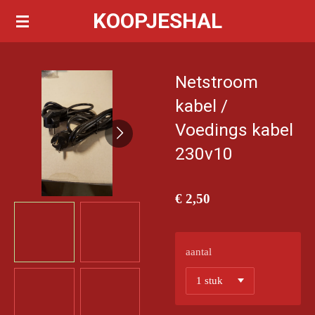
KOOPJESHAL
Ga
direct
naar
de
Netstroom
hoofdinhoud
kabel /
Voedings kabel
230v10
€ 2,50
aantal