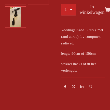
In
winkelwagen
Voedings Kabel 230v ( met
rand aarde) tbv computer,
radio etc.
lengte 90cm of 150cm
stekker haaks of in het
verlengde/
D
D
S
D
e
e
h
e
l
e
a
l
e
l
r
e
n
e
n