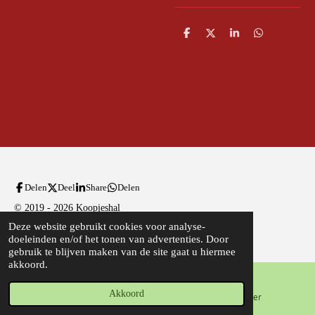
D
D
S
D
e
e
h
e
l
e
a
l
e
l
r
e
n
e
n
Delen
Deel
Share
Delen
© 2019 - 2026 Koopjeshal
Deze website gebruikt cookies voor analyse-
Powered by
JouwWeb
doeleinden en/of het tonen van advertenties. Door
gebruik te blijven maken van de site gaat u hiermee
akkoord.
Akkoord
E-mailadres
Telefoonnummer