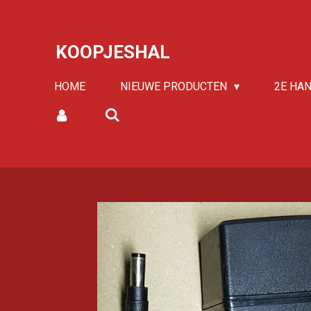
Ga
direct
KOOPJESHAL
naar
de
HOME
NIEUWE PRODUCTEN
2E HA
hoofdinhoud