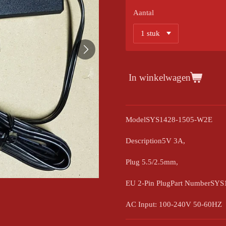
Aantal
In winkelwagen
ModelSYS1428-1505-W2E
Description5V 3A,
Plug 5.5/2.5mm,
EU 2-Pin PlugPart NumberSY
AC Input: 100-240V 50-60HZ