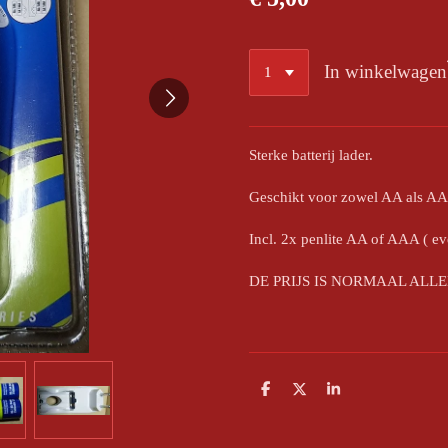
In winkelwagen
Sterke batterij lader.
Geschikt voor zowel AA als A
Incl. 2x penlite AA of AAA ( e
DE PRIJS IS NORMAAL ALLE
D
D
S
e
e
h
l
e
a
e
l
r