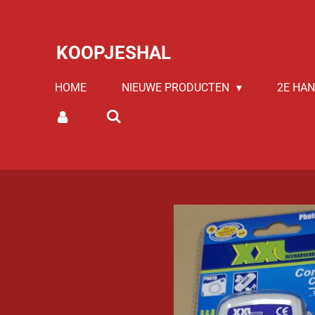
Ga
direct
KOOPJESHAL
naar
de
HOME
NIEUWE PRODUCTEN
2E HA
hoofdinhoud