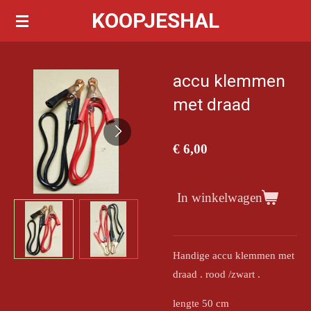
KOOPJESHAL
Ga
direct
naar
de
accu klemmen
hoofdinhoud
met draad
€ 6,00
In winkelwagen
Handige accu klemmen met
draad . rood /zwart .
lengte 50 cm