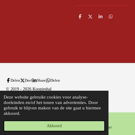
D
D
S
D
e
e
h
e
l
e
a
l
e
l
r
e
n
e
n
Delen
Deel
Share
Delen
© 2019 - 2026 Koopjeshal
Deze website gebruikt cookies voor analyse-
Powered by
JouwWeb
doeleinden en/of het tonen van advertenties. Door
gebruik te blijven maken van de site gaat u hiermee
akkoord.
Akkoord
E-mailadres
Telefoonnummer