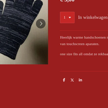
In winkelwagen
Heerlijk warme handschoenen me
van touchscreen aparaten.
one size fits all omdat ze rekbaar
D
D
S
e
e
h
l
e
a
e
l
r
n
e