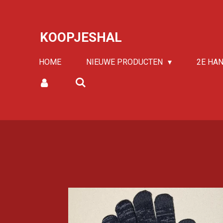
Ga
direct
KOOPJESHAL
naar
de
HOME
NIEUWE PRODUCTEN
2E HA
hoofdinhoud