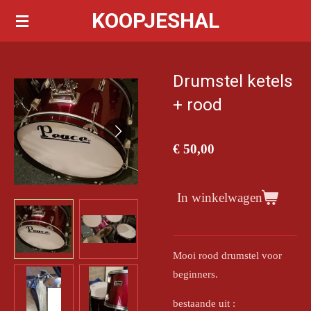
KOOPJESHAL
Ga
direct
naar
de
Drumstel ketels
hoofdinhoud
+ rood
€ 50,00
In winkelwagen
Mooi rood drumstel voor
beginners.
bestaande uit :