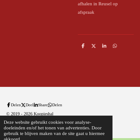
afhalen in Reusel op
afspraak
D
D
S
D
e
e
h
e
l
e
a
l
e
l
r
e
n
e
n
Delen
Deel
Share
Delen
© 2019 - 2026 Koopjeshal
Deze website gebruikt cookies voor analyse-
Powered by
JouwWeb
doeleinden en/of het tonen van advertenties. Door
gebruik te blijven maken van de site gaat u hiermee
akkoord.