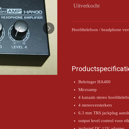
Uitverkocht
Hoofdtelefoon / headphone vers
Productspecificati
Behringer HA400
Microamp
4 kanaals stereo hoofdtelef
4 stereoversterkers
6.3 mm TRS jackplug aanslu
output level control voor el
inclusief DC 12V adapter