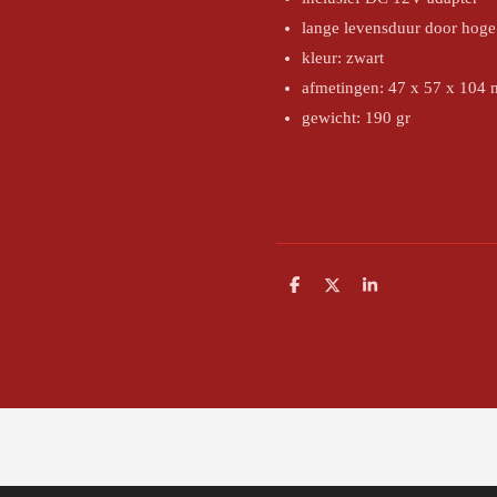
lange levensduur door hoge 
kleur: zwart
afmetingen: 47 x 57 x 104
gewicht: 190 gr
D
D
S
e
e
h
l
e
a
e
l
r
n
e