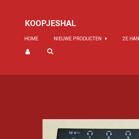
Ga
direct
KOOPJESHAL
naar
de
HOME
NIEUWE PRODUCTEN
2E HA
hoofdinhoud