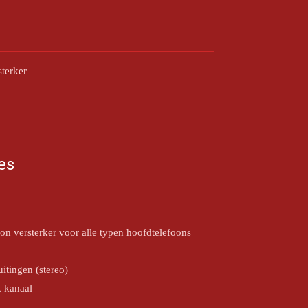
terker
es
oon versterker voor alle typen hoofdtelefoons
itingen (stereo)
k kanaal